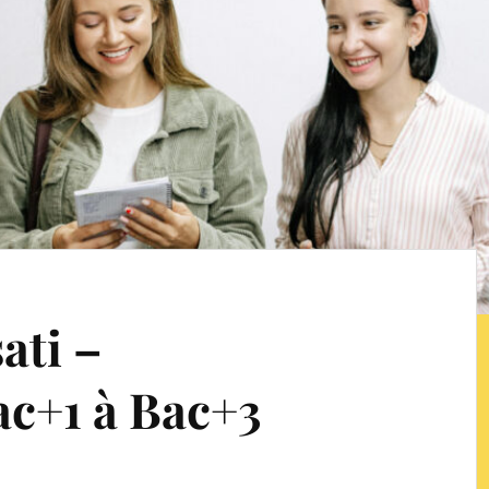
ati –
c+1 à Bac+3