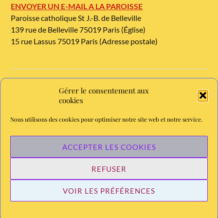
ENVOYER UN E-MAIL A LA PAROISSE
Paroisse catholique St J.-B. de Belleville
139 rue de Belleville 75019 Paris (Église)
15 rue Lassus 75019 Paris (Adresse postale)
Gérer le consentement aux
TELEPHONE ET METRO
cookies
Tél. : 01 42 08 54 54
Nous utilisons des cookies pour optimiser notre site web et notre service.
Métro Jourdain, ligne 11. Bus : 26
Chaine YouTube de la paroisse - abonnez-vous
ACCEPTER LES COOKIES
REFUSER
&
VOIR LES PRÉFÉRENCES
FIÈREMENT PROPULSÉ PAR
WORDPRESS
THÈME PAR
ANDERS NORÉN