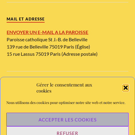
MAIL ET ADRESSE
ENVOYER UN E-MAIL A LA PAROISSE
Paroisse catholique St J.-B. de Belleville
139 rue de Belleville 75019 Paris (Église)
15 rue Lassus 75019 Paris (Adresse postale)
Gérer le consentement aux
TELEPHONE ET METRO
cookies
Tél. : 01 42 08 54 54
Nous utilisons des cookies pour optimiser notre site web et notre service.
Métro Jourdain, ligne 11. Bus : 26
Chaine YouTube de la paroisse - abonnez-vous
ACCEPTER LES COOKIES
REFUSER