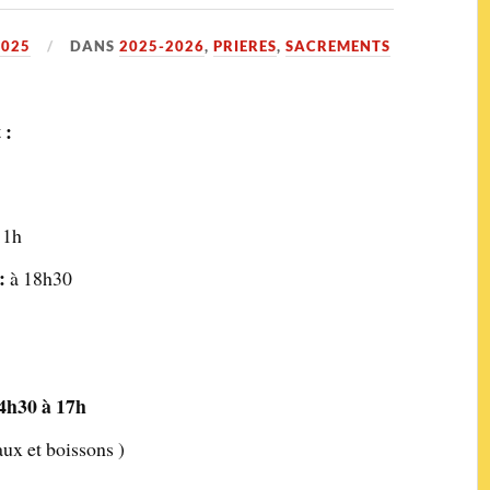
2025
DANS
2025-2026
,
PRIERES
,
SACREMENTS
 :
11h
 :
à 18h30
4h30 à 17h
aux et boissons )