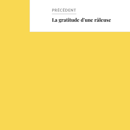
PRÉCÉDENT
La gratitude d’une râleuse