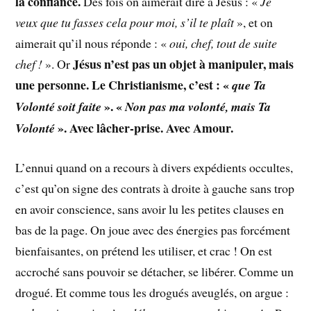
la confiance.
Des fois on aimerait dire à Jésus : «
Je
veux que tu
fasses
cela pour moi, s’il te plaît
», et on
aimerait qu’il nous réponde : «
oui, chef, tout de suite
Jésus n’est pas un objet à manipuler, mais
chef !
». Or
une personne. Le Christianisme, c’est : «
que Ta
». «
Volonté soit faite
Non pas ma volonté, mais Ta
». Avec lâcher-prise. Avec Amour
.
Volonté
L’ennui quand on a recours à divers expédients occultes,
c’est qu’on signe des contrats à droite à gauche sans trop
en avoir conscience, sans avoir lu les petites clauses en
bas de la page. On joue avec des énergies pas forcément
bienfaisantes, on prétend les utiliser, et crac ! On est
accroché sans pouvoir se détacher, se libérer. Comme un
drogué. Et comme tous les drogués aveuglés, on argue :