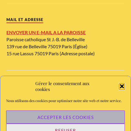
MAIL ET ADRESSE
ENVOYER UN E-MAIL A LA PAROISSE
Paroisse catholique St J.-B. de Belleville
139 rue de Belleville 75019 Paris (Église)
15 rue Lassus 75019 Paris (Adresse postale)
Gérer le consentement aux
TELEPHONE ET METRO
cookies
Tél. : 01 42 08 54 54
Nous utilisons des cookies pour optimiser notre site web et notre service.
Métro Jourdain, ligne 11. Bus : 26
Chaine YouTube de la paroisse - abonnez-vous
ACCEPTER LES COOKIES
REFUSER