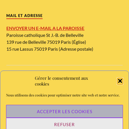
MAIL ET ADRESSE
ENVOYER UN E-MAIL A LA PAROISSE
Paroisse catholique St J.-B. de Belleville
139 rue de Belleville 75019 Paris (Église)
15 rue Lassus 75019 Paris (Adresse postale)
Gérer le consentement aux
TELEPHONE ET METRO
cookies
Tél. : 01 42 08 54 54
Nous utilisons des cookies pour optimiser notre site web et notre service.
Métro Jourdain, ligne 11. Bus : 26
Chaine YouTube de la paroisse - abonnez-vous
ACCEPTER LES COOKIES
REFUSER